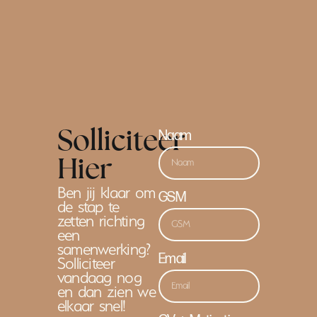
Naam
Solliciteer
Hier
Ben jij klaar om
GSM
de stap te
zetten richting
een
samenwerking?
Email
Solliciteer
vandaag nog
en dan zien we
elkaar snel!