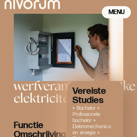
MENU
CLOSE
werfverantwoordelijke
Vereiste
elektriciteit
Studies
» Bachelor »
Professionele
bachelor »
Functie
Elektromechanica
en energie »
Omschrijving