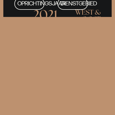
OPRICHTINGSJAAR
DIENSTGEBIED
WEST &
2021
OOST
VLAANDEREN