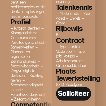
ervaring
bent een
Talenkennis
probleemoplosser die
denkt in oplossingen,
– Nederlands – Zeer
niet in obstakels.
goed – Engels –
Profiel
Goed
Rijbewijs
– Kritisch denken –
Klantgerichtheid –
B
Communiceren –
Contract
Resultaatgerichtheid –
– Type contract:
Samenwerken –
Vaste Job – Type
Plannen en
job: Voltijds –
organiseren –
Arbeidscontract:
Zelfstandigheid –
Onbepaalde duur
Betrouwbaarheid –
Plaats
Zorgvuldigheid –
Beslissen – Richting
Tewerkstelling
geven –
8210 Zedelgem
Stressbestendigheid –
Initiatief –
Solliciteer
Verantwoordelijkheid
– Zelfontwikkeling
Competenties