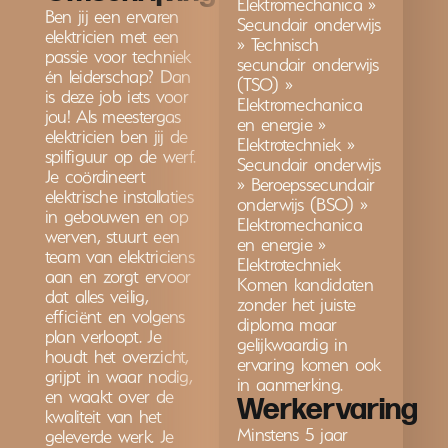
Elektromechanica »
Ben jij een ervaren
Secundair onderwijs
elektricien met een
» Technisch
passie voor techniek
secundair onderwijs
én leiderschap? Dan
(TSO) »
is deze job iets voor
Elektromechanica
jou! Als meestergas
en energie »
elektricien ben jij de
Elektrotechniek »
spilfiguur op de werf.
Secundair onderwijs
Je coördineert
» Beroepssecundair
elektrische installaties
onderwijs (BSO) »
in gebouwen en op
Elektromechanica
werven, stuurt een
en energie »
team van elektriciens
Elektrotechniek
aan en zorgt ervoor
Komen kandidaten
dat alles veilig,
zonder het juiste
efficiënt en volgens
diploma maar
plan verloopt. Je
gelijkwaardig in
houdt het overzicht,
ervaring komen ook
grijpt in waar nodig,
in aanmerking.
en waakt over de
Werkervaring
kwaliteit van het
Minstens 5 jaar
geleverde werk. Je